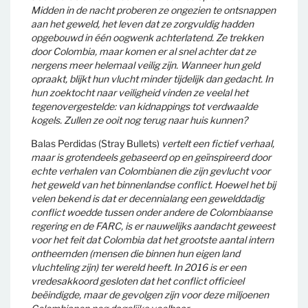
Midden in de nacht proberen ze ongezien te ontsnappen
aan het geweld, het leven dat ze zorgvuldig hadden
opgebouwd in één oogwenk achterlatend. Ze trekken
door Colombia, maar komen er al snel achter dat ze
nergens meer helemaal veilig zijn. Wanneer hun geld
opraakt, blijkt hun vlucht minder tijdelijk dan gedacht. In
hun zoektocht naar veiligheid vinden ze veelal het
tegenovergestelde: van kidnappings tot verdwaalde
kogels. Zullen ze ooit nog terug naar huis kunnen?
Balas Perdidas (Stray Bullets)
vertelt een fictief verhaal,
maar is grotendeels gebaseerd op en geïnspireerd door
echte verhalen van Colombianen die zijn gevlucht voor
het geweld van het binnenlandse conflict. Hoewel het bij
velen bekend is dat er decennialang een gewelddadig
conflict woedde tussen onder andere de Colombiaanse
regering en de FARC, is er nauwelijks aandacht geweest
voor het feit dat Colombia dat het grootste aantal intern
ontheemden (mensen die binnen hun eigen land
vluchteling zijn) ter wereld heeft. In 2016 is er een
vredesakkoord gesloten dat het conflict officieel
beëindigde, maar de gevolgen zijn voor deze miljoenen