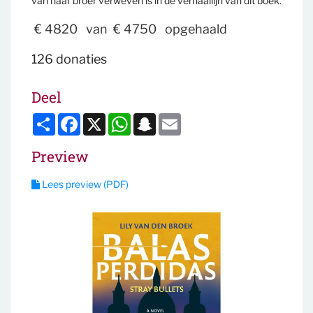
van haar broer verweven is in de verhaallijn van dit boek.
€ 4820
van
€ 4750
opgehaald
126 donaties
Deel
Deel
Facebook
X
WhatsApp
Snapchat
Email
Preview
Lees preview (PDF)