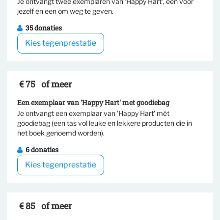
Je ontvangt twee exemplaren van 'Happy Hart', een voor
Selecteer tegenprestatie
jezelf en een om weg te geven.
35 donaties
Kies tegenprestatie
€ 75
of meer
Een exemplaar van 'Happy Hart' met goodiebag
Je ontvangt een exemplaar van 'Happy Hart' mét
goodiebag (een tas vol leuke en lekkere producten die in
Selecteer tegenprestatie
het boek genoemd worden).
6 donaties
Kies tegenprestatie
€ 85
of meer