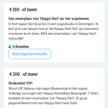
€ 150
of meer
Een exemplaar van 'Happy Hart' en vier yogalessen
In het najaar bij mij op les in een yogastudio in Groningen. Ik
leer je in vier lessen hoe je ‘de Happy Hart Set’ op meerdere
Selecteer tegenprestatie
manieren kunt doen. Mét een exemplaar van 'Happy Hart'
natuurlijk!
0 donaties
Kies tegenprestatie
€ 200
of meer
Boekenbal VIP!
Word VIP tijdens mijn eigen Boekenbal in het najaar.
Volledig verzorgd met ‘Happy Hartstikke Belangrijk’-T-Shirt,
Selecteer tegenprestatie
bubbels én een exemplaar van 'Happy Hart. Zo ga je
gegarandeerd met een Happy Hart naar huis!