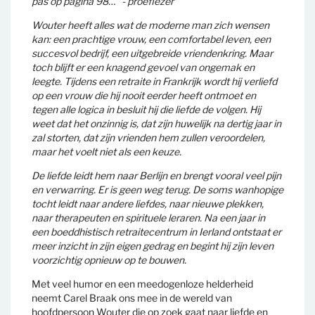
pas op pagina 98…” - proeflezer
Wouter heeft alles wat de moderne man zich wensen
kan: een prachtige vrouw, een comfortabel leven, een
succesvol bedrijf, een uitgebreide vriendenkring. Maar
toch blijft er een knagend gevoel van ongemak en
leegte. Tijdens een retraite in Frankrijk wordt hij verliefd
op een vrouw die hij nooit eerder heeft ontmoet en
tegen alle logica in besluit hij die liefde de volgen. Hij
weet dat het onzinnig is, dat zijn huwelijk na dertig jaar in
zal storten, dat zijn vrienden hem zullen veroordelen,
maar het voelt niet als een keuze.
De liefde leidt hem naar Berlijn en brengt vooral veel pijn
en verwarring. Er is geen weg terug. De soms wanhopige
tocht leidt naar andere liefdes, naar nieuwe plekken,
naar therapeuten en spirituele leraren. Na een jaar in
een boeddhistisch retraitecentrum in Ierland ontstaat er
meer inzicht in zijn eigen gedrag en begint hij zijn leven
voorzichtig opnieuw op te bouwen.
Met veel humor en een meedogenloze helderheid
neemt Carel Braak ons mee in de wereld van
hoofdpersoon Wouter die op zoek gaat naar liefde en