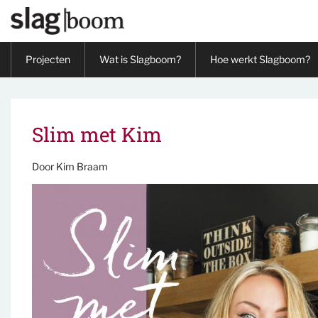
Overslaan en naar de inhoud gaan
Projecten
Wat is Slagboom?
Hoe werkt Slagboom?
Slim met Kim
Door
Kim Braam