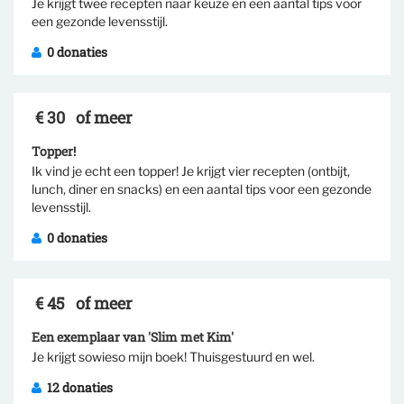
Selecteer tegenprestatie
Je krijgt twee recepten naar keuze en een aantal tips voor
een gezonde levensstijl.
0 donaties
€ 30
of meer
Topper!
Ik vind je echt een topper! Je krijgt vier recepten (ontbijt,
Selecteer tegenprestatie
lunch, diner en snacks) en een aantal tips voor een gezonde
levensstijl.
0 donaties
€ 45
of meer
Een exemplaar van 'Slim met Kim'
Selecteer tegenprestatie
Je krijgt sowieso mijn boek! Thuisgestuurd en wel.
12 donaties