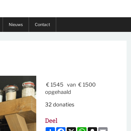
Nieuws
Contact
€ 1545
van
€ 1500
opgehaald
32 donaties
Deel
Deel
Facebook
X
WhatsApp
Snapchat
Email