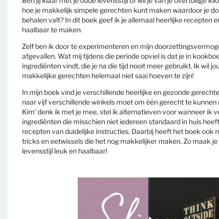
Ben jij klaar met je oude levensstijl of wil je van je overtollige kilo
hoe je makkelijk simpele gerechten kunt maken waardoor je doe
behalen valt? In dit boek geef ik je allemaal heerlijke recepten 
haalbaar te maken.
Zelf ben ik door te experimenteren en mijn doorzettingsvermog
afgevallen. Wat mij tijdens die periode opviel is dat je in kookboe
ingrediënten vindt, die je na die tijd nooit meer gebruikt. Ik wil jo
makkelijke gerechten helemaal niet saai hoeven te zijn!
In mijn boek vind je verschillende heerlijke en gezonde gerecht
naar vijf verschillende winkels moet om één gerecht te kunnen
Kim’ denk ik met je mee, stel ik alternatieven voor wanneer ik v
ingrediënten die misschien niet iedereen standaard in huis heeft 
recepten van duidelijke instructies. Daarbij heeft het boek ook n
tricks en eetwissels die het nog makkelijker maken. Zo maak j
levensstijl leuk en haalbaar!