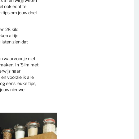
’s af en wil jij weten
l ook echt te
en tips om jouw doel
en 28 kilo
ken altijd
u laten zien dat
en waarvoor je niet
 maken. In ‘Slim met
erwijs naar
en voorzie ik alle
og eens leuke tips,
e jouw nieuwe