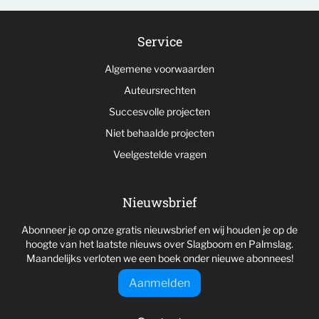
Service
Algemene voorwaarden
Auteursrechten
Succesvolle projecten
Niet behaalde projecten
Veelgestelde vragen
Nieuwsbrief
Abonneer je op onze gratis nieuwsbrief en wij houden je op de
hoogte van het laatste nieuws over Slagboom en Palmslag.
Maandelijks verloten we een boek onder nieuwe abonnees!
Aanmelden