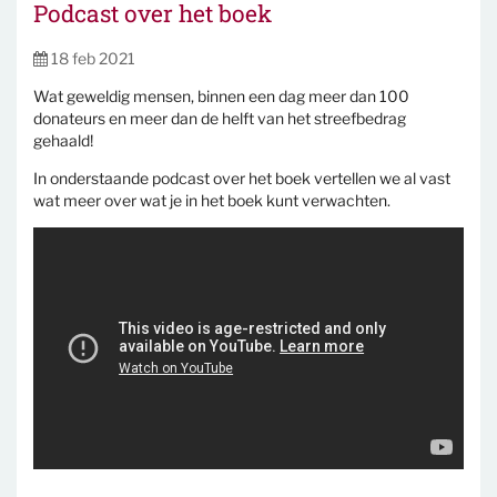
Podcast over het boek
18 feb 2021
Wat geweldig mensen, binnen een dag meer dan 100
donateurs en meer dan de helft van het streefbedrag
gehaald!
In onderstaande podcast over het boek vertellen we al vast
wat meer over wat je in het boek kunt verwachten.