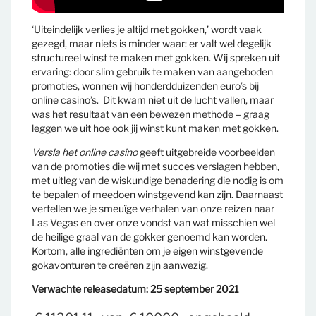
‘Uiteindelijk verlies je altijd met gokken,’ wordt vaak
gezegd, maar niets is minder waar: er valt wel degelijk
structureel winst te maken met gokken. Wij spreken uit
ervaring: door slim gebruik te maken van aangeboden
promoties, wonnen wij honderdduizenden euro’s bij
online casino’s. Dit kwam niet uit de lucht vallen, maar
was het resultaat van een bewezen methode – graag
leggen we uit hoe ook jij winst kunt maken met gokken.
Versla het online casino
geeft uitgebreide voorbeelden
van de promoties die wij met succes verslagen hebben,
met uitleg van de wiskundige benadering die nodig is om
te bepalen of meedoen winstgevend kan zijn. Daarnaast
vertellen we je smeuïge verhalen van onze reizen naar
Las Vegas en over onze vondst van wat misschien wel
de heilige graal van de gokker genoemd kan worden.
Kortom, alle ingrediënten om je eigen winstgevende
gokavonturen te creëren zijn aanwezig.
Verwachte releasedatum: 25 september 2021