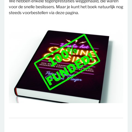
We hebben enkele tegenprestaties weggehaald, die waren
voor de snelle beslissers. Maar je kunt het boek natuurlijk nog
steeds voorbestellen via deze pagina.