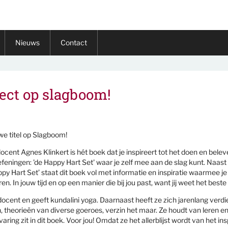
Nieuws
Contact
ect op slagboom!
we titel op Slagboom!
cent Agnes Klinkert is hét boek dat je inspireert tot het doen en belev
efeningen: 'de Happy Hart Set' waar je zelf mee aan de slag kunt. Naast 
py Hart Set’ staat dit boek vol met informatie en inspiratie waarmee je
en. In jouw tijd en op een manier die bij jou past, want jij weet het beste
docent en geeft kundalini yoga. Daarnaast heeft ze zich jarenlang verd
, theorieën van diverse goeroes, verzin het maar. Ze houdt van leren e
ring zit in dit boek. Voor jou! Omdat ze het allerblijst wordt van het in