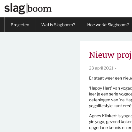
Overslaan en naar de inhoud gaan
Projecten
Wat is Slagboom?
Hoe werkt Slagboom?
Nieuw proj
23 april 2021
Er staat weer een nieu
‘Happy Hart’ van yogado
leer je een serie yogao
oefeningen van ‘de Hap
yogalifestyle kunt creër
Agnes Klinkert is yoga
yin yoga, gezond koken
opgedane kennis en erva