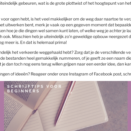
iteindelijk gebeuren, wat is de grote plottwist of het hoogtepunt van h
el voor ogen hebt, is het veel makkelijker om de weg daar naartoe te ver
het uitwerken bent, merk je vaak op een gegeven moment dat bepaalde
ken hoe je die dingen wel samen kunt laten, of welke weg je achter je l
ch ook. Misschien heb je uiteindelijk zo'n geweldige opbouw neergezet 
eg meer is. En dat is helemaal prima!
indelijk het verkeerde weggehaald hebt? Zorg dat je de verschillende ve
je de bestanden heel gemakkelijk nummeren, of je geeft ze een naam die
je dan toch nog eens terug willen grijpen naar een eerder idee, dan kan 
ngen of ideeën? Reageer onder onze Instagram of Facebook post, schr