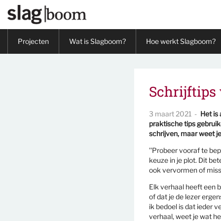
Overslaan en naar de inhoud gaan
Projecten
Wat is Slagboom?
Hoe werkt Slagboom?
Schrijftips
3 maart 2021
Het is
praktische tips gebrui
schrijven, maar weet je
''Probeer vooraf te bep
keuze in je plot. Dit b
ook vervormen of missc
Elk verhaal heeft een b
of dat je de lezer erg
ik bedoel is dat ieder 
verhaal, weet je wat het