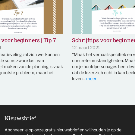
 voor beginners | Tip 7
Schrijftips voor beginner
1
12 maart 2021
reatieveling zal zich wel kunnen
''Maak het verhaal specifiek en 
de soms zware last van
concrete omstandigheden. Maak
et maken van de planning is vaak
om je hoofdpersonages heen lev
 grootste probleem, maar het
dat de lezer zich echt in kan beel
leven...
meer
Nieuwsbrief
Abonneer je op onze gratis nieuwsbrief en wij houden je op de