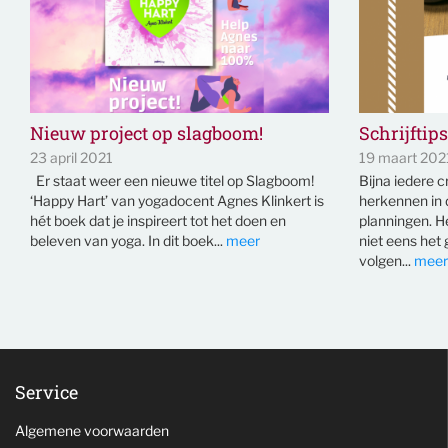
Nieuw project op slagboom!
Schrijftips
23 april 2021
19 maart 202
Er staat weer een nieuwe titel op Slagboom!
Bijna iedere c
‘Happy Hart’ van yogadocent Agnes Klinkert is
herkennen in 
hét boek dat je inspireert tot het doen en
planningen. H
beleven van yoga. In dit boek...
meer
niet eens het
volgen...
meer
Service
Algemene voorwaarden