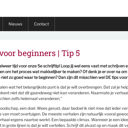
Nieuws
Contact
 voor beginners | Tip 5
 alweer tijd voor onze 5e schrijftip! Loop jij wel eens vast met schrijven 
ken om het proces wat makkelijker te maken? Of denk je er over na om 
 niet zo goed waar te beginnen? Dan zijn dit misschien wel DE tips voor 
alen wat het belangrijkste punt is dat je wilt overbrengen. Dat zal je he
etekent niet dat dit gaandeweg niet kan veranderen. Naarmate je verhaal 
hien zelfs helemaal veranderen.''
oodschap, een doel. Wees gerust, daar bedoel ik niet mee dat ieder verh
ens van moet overtuigen. De meeste verhalen zijn natuurlijk vooral gew
verhaal ergens naartoe werkt. Een bepaalde climax. Wanneer je een idee
 in grote lijnen is dat je wilt vertellen. Schrijf dit alvast op en maak dit