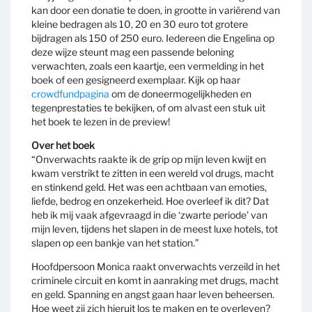
kan door een donatie te doen, in grootte in variërend van
kleine bedragen als 10, 20 en 30 euro tot grotere
bijdragen als 150 of 250 euro. Iedereen die Engelina op
deze wijze steunt mag een passende beloning
verwachten, zoals een kaartje, een vermelding in het
boek of een gesigneerd exemplaar. Kijk op haar
crowdfundpagina
om de doneermogelijkheden en
tegenprestaties te bekijken, of om alvast een stuk uit
het boek te lezen in de preview!
Over het boek
“Onverwachts raakte ik de grip op mijn leven kwijt en
kwam verstrikt te zitten in een wereld vol drugs, macht
en stinkend geld. Het was een achtbaan van emoties,
liefde, bedrog en onzekerheid. Hoe overleef ik dit? Dat
heb ik mij vaak afgevraagd in die ‘zwarte periode’ van
mijn leven, tijdens het slapen in de meest luxe hotels, tot
slapen op een bankje van het station.”
Hoofdpersoon Monica raakt onverwachts verzeild in het
criminele circuit en komt in aanraking met drugs, macht
en geld. Spanning en angst gaan haar leven beheersen.
Hoe weet zij zich hieruit los te maken en te overleven?