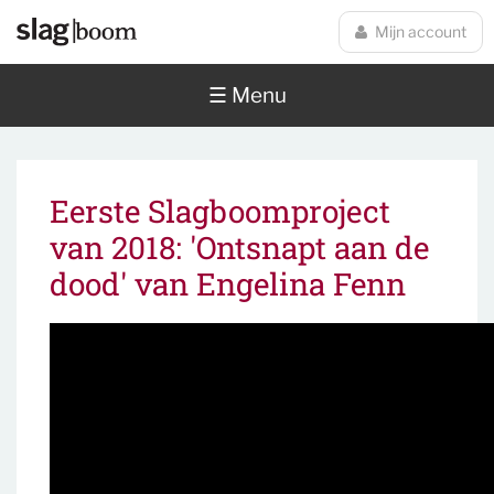
Overslaan en naar de inhoud gaan
Mijn account
☰ Menu
Eerste Slagboomproject
van 2018: 'Ontsnapt aan de
dood' van Engelina Fenn