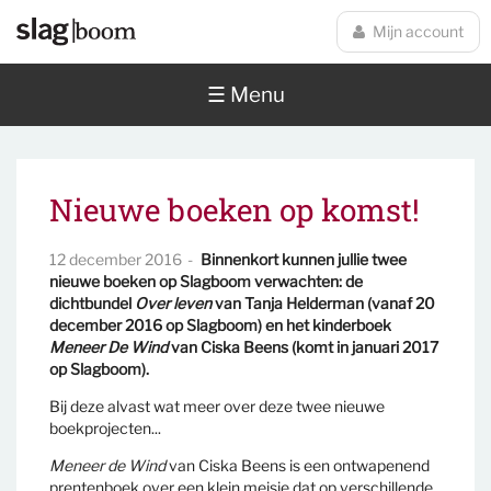
Overslaan en naar de inhoud gaan
Mijn account
☰ Menu
Nieuwe boeken op komst!
12 december 2016
Binnenkort kunnen jullie twee
nieuwe boeken op Slagboom verwachten: de
dichtbundel
Over leven
van Tanja Helderman (vanaf 20
december 2016 op Slagboom) en het kinderboek
Meneer De Wind
van Ciska Beens (komt in januari 2017
op Slagboom).
Bij deze alvast wat meer over deze twee nieuwe
boekprojecten...
Meneer de Wind
van Ciska Beens is een ontwapenend
prentenboek over een klein meisje dat op verschillende